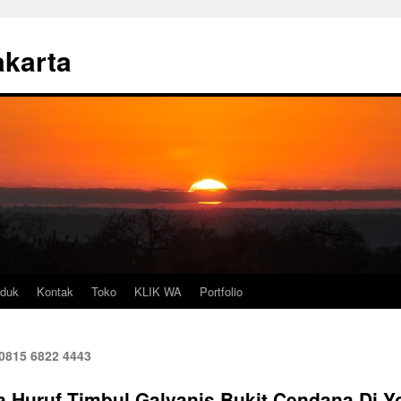
akarta
oduk
Kontak
Toko
KLIK WA
Portfolio
 0815 6822 4443
a Huruf Timbul Galvanis Bukit Cendana Di 