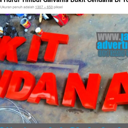
Ukuran penuh adalah
1307 × 650
piksel