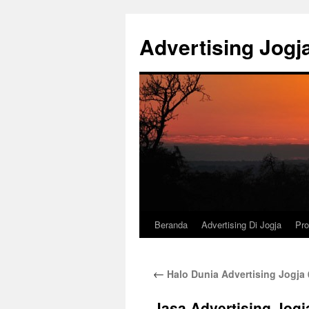
Langsung
ke
Advertising Jogj
isi
Beranda
Advertising Di Jogja
Pr
←
Halo Dunia Advertising Jogja
Jasa Advertising Jogj