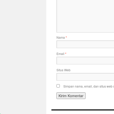
Nama
*
Email
*
Situs Web
Simpan nama, email, dan situs web 